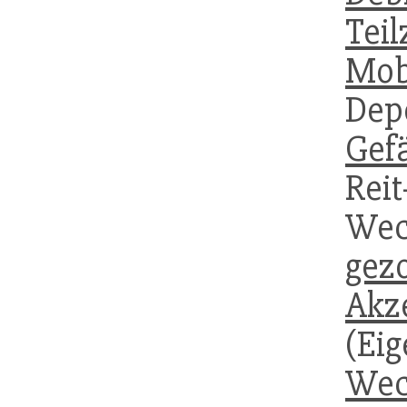
Tei
Mob
Depo
Gef
Reit
Wech
gez
Akz
(Eig
Wec