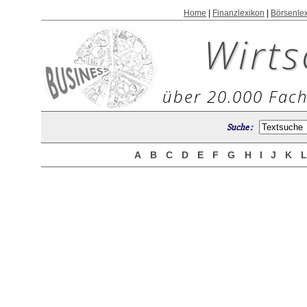
Home
|
Finanzlexikon
|
Börsenle
Wirts
über 20.000 Fach
Suche :
A
B
C
D
E
F
G
H
I
J
K