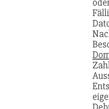
ode
Fäl
Dat
Nac
Bes
Dom
Zah
Au
Ent
e
Deb