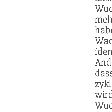
Wuc
meh
hab
Wac
ide
And
das
zyk
wir
Wuc