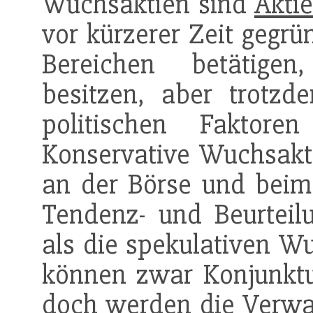
Wuchsaktien sind
Akti
vor kürzerer Zeit gegrü
Bereichen betätige
besitzen, aber trotzd
politischen Faktore
Konservative Wuchsakti
an der Börse und beim
Tendenz- und Beurteil
als die spekulativen W
können zwar Konjunktu
doch werden die Verwal