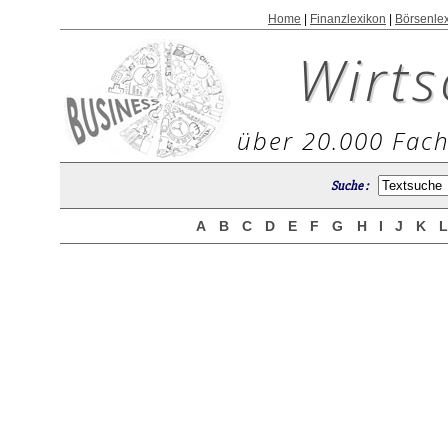
Home
|
Finanzlexikon
|
Börsenle
Wirts
über 20.000 Fach
Suche :
A
B
C
D
E
F
G
H
I
J
K