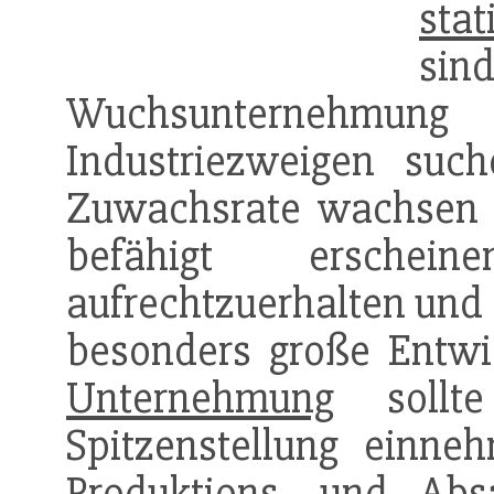
stat
sin
Wuchsunterneh
Industriezweigen suc
Zuwachsrate wachsen a
befähigt ersche
aufrechtzuerhalten und
besonders große Entwi
Unternehmung
sollt
Spitzenstellung einneh
Produktions- und
Abs