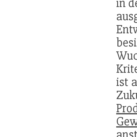
in d
au
Ent
be
Wuch
Krit
ist 
Zuk
Pro
Gew
ans