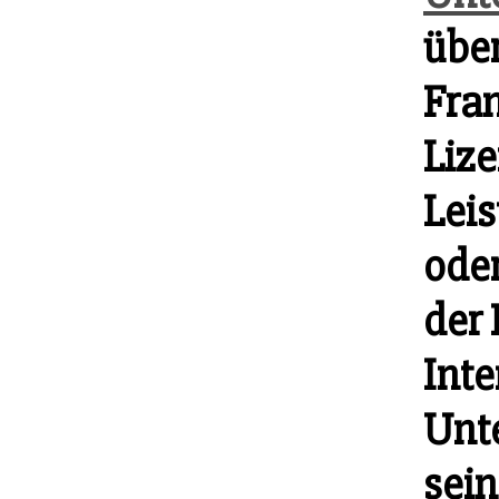
über
Fra
Liz
Leis
ode
der
Inte
Unt
sei