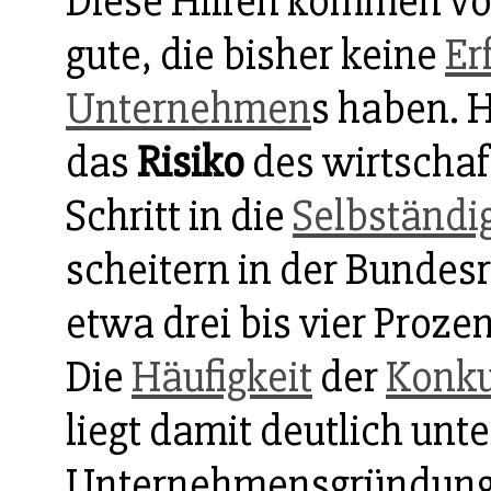
Diese Hilfen kommen vo
gute, die bisher keine
Er
Unternehmen
s haben. H
das
Risiko
des wirtschaf
Schritt in die
Selbständi
scheitern in der Bundes
etwa drei bis vier Proze
Die
Häufigkeit
der
Konku
liegt damit deutlich unt
Unternehmensgründungen