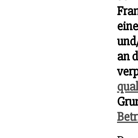
Fran
eine
und
an 
verp
qual
Gru
Betr