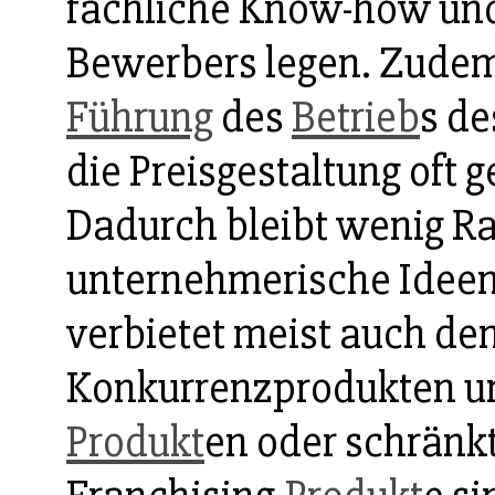
fachliche Know-how und
Bewerbers legen. Zudem 
Führung
des
Betrieb
s d
die Preisgestaltung oft 
Dadurch bleibt wenig Ra
unternehmerische Ideen.
verbietet meist auch de
Konkurrenzprodukten un
Produkt
en oder schränkt