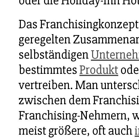
oder die Holiday-Inn Hot
Das Franchisingkonzept 
geregelten Zusammenarb
selbständigen
Unterne
bestimmtes
Produkt
oder
vertreiben. Man untersc
zwischen dem Franchis
Franchising-Nehmern, w
meist größere, oft auch