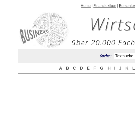
Home
|
Finanzlexikon
|
Börsenle
Wirts
über 20.000 Fach
Suche :
A
B
C
D
E
F
G
H
I
J
K