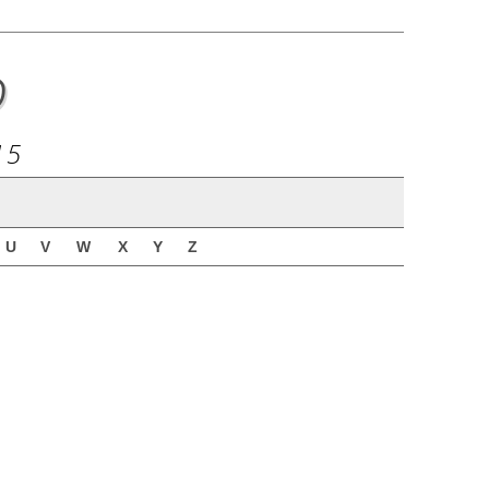
o
15
U
V
W
X
Y
Z