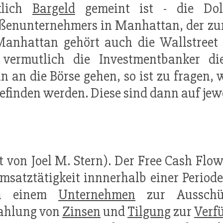
klich
Bargeld
gemeint ist - die Doll
ßenunternehmers in Manhattan, der zum
Manhattan gehört auch die Wallstree
vermutlich die Investmentbanker di
an die Börse gehen, so ist zu fragen, w
finden werden. Diese sind dann auf jew
 von Joel M. Stern). Der Free Cash Flow
satztätigkeit innnerhalb einer Periode 
en einem
Unternehmen
zur Ausschü
Zahlung von
Zinsen
und
Tilgung
zur
Verf