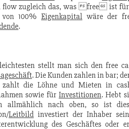
 flow zugleich das, was free ist für 
l von 100%
Eigenkapital
wäre der fre
idende
.
eichtesten stellt man sich den free c
ageschäft
. Die Kunden zahlen in bar; de
, zahlt die Löhne und Mieten in cash
nahmen sowie für
Investitionen
. Hebt s
n allmählich nach oben, so ist die
on/
Leitbild
investiert der Inhaber sei
terentwicklung des Geschäftes oder e