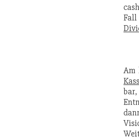
cash
Fal
Div
Am l
Kass
bar
Ent
dan
Visi
Wei