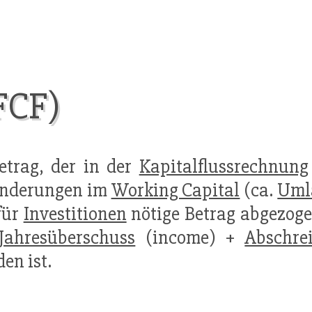
FCF)
etrag, der in der
Kapitalflussrechnung
änderungen im
Working Capital
(ca.
Uml
für
Investitionen
nötige Betrag abgezoge
Jahresüberschuss
(income) +
Abschre
en ist.