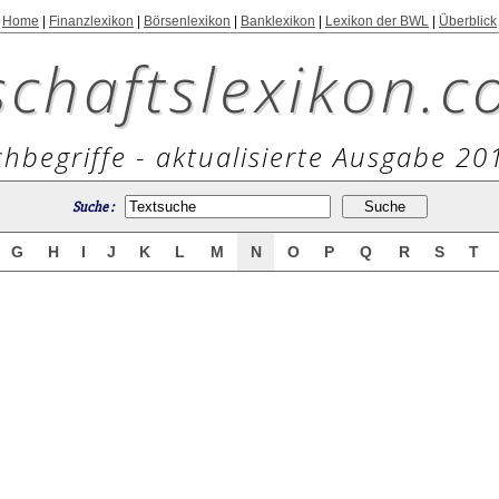
Home
|
Finanzlexikon
|
Börsenlexikon
|
Banklexikon
|
Lexikon der BWL
|
Überblick
schaftslexikon.c
hbegriffe - aktualisierte Ausgabe 20
Suche :
G
H
I
J
K
L
M
N
O
P
Q
R
S
T