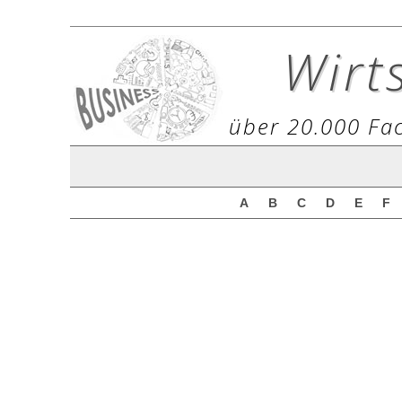
Wirt
über 20.000 Fac
A
B
C
D
E
F