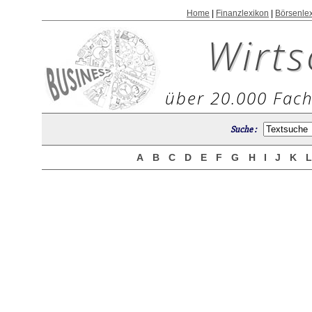
Home
|
Finanzlexikon
|
Börsenle
Wirts
über 20.000 Fach
Suche :
A
B
C
D
E
F
G
H
I
J
K