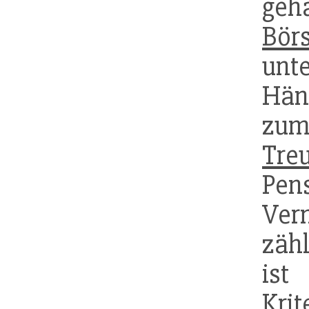
geh
Bör
unte
Hän
zum
Tre
Pens
Ver
zähl
ist
Kri