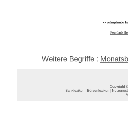
<< vorhergehender Fa
Free Cash Fl
Weitere Begriffe :
Monatsb
Copyright ©
Banklexikon
|
Börsenlexikon
|
Nutzungs
A