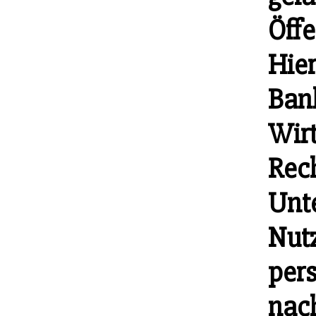
Öffe
Hier
Bank
Wirt
Rec
Unte
Nut
pers
nac