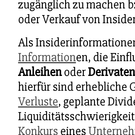
zugänglich zu machen bz
oder Verkauf von Inside
Als Insiderinformatione
Information
en, die Einf
Anleihen
oder
Derivate
hierfür sind erhebliche
Verluste
, geplante Div
Liquiditätsschwierigkei
Konkurs
eines
Unterne