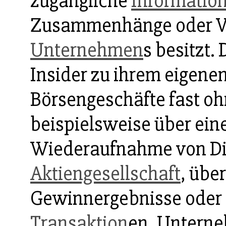
zugängliche
Informatio
Zusammenhänge oder V
Unternehmen
s besitzt.
Insider zu ihrem eigene
Börsengeschäfte fast o
beispielsweise über ei
Wiederaufnahme von Di
Aktiengesellschaft
, übe
Gewinnergebnisse oder
Transaktion
en, Unterne