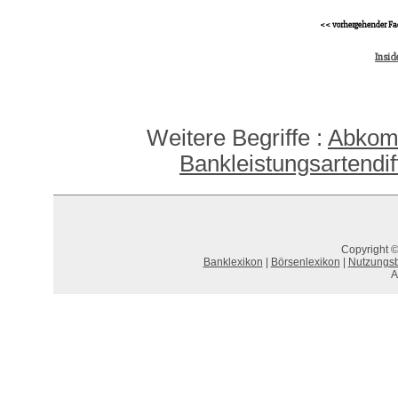
<< vorhergehender Fa
Insi
Weitere Begriffe :
Abkomm
Bankleistungsartendif
Copyright ©
Banklexikon
|
Börsenlexikon
|
Nutzungs
A