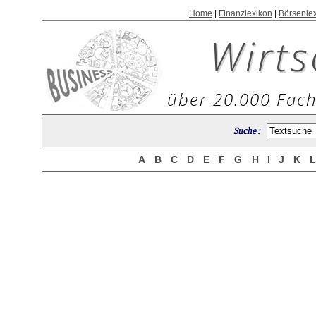
Home
|
Finanzlexikon
|
Börsenle
Wirts
über 20.000 Fach
Suche :
A
B
C
D
E
F
G
H
I
J
K