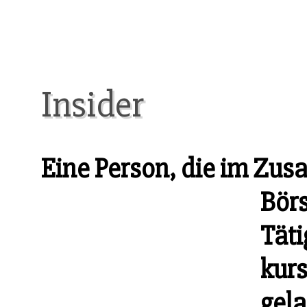
Insider
Eine Person, die im Zu
Börs
Täti
kur
gela