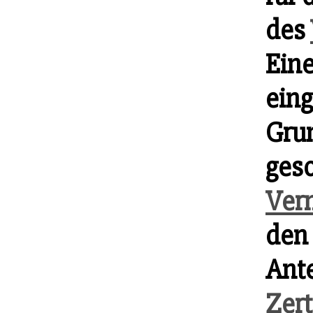
des
Eine
ein
Gru
ges
Ver
den
Ante
Zert