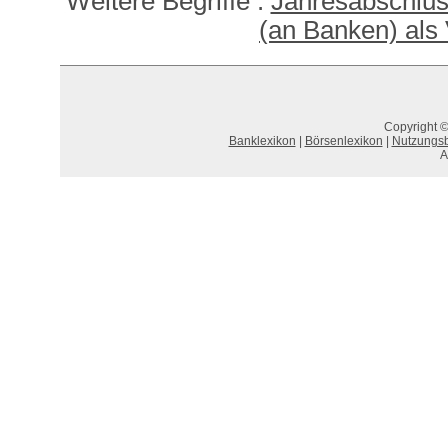
Weitere Begriffe :
Jahresabschluss
(an Banken) als V
Copyright ©
Banklexikon
|
Börsenlexikon
|
Nutzungs
A