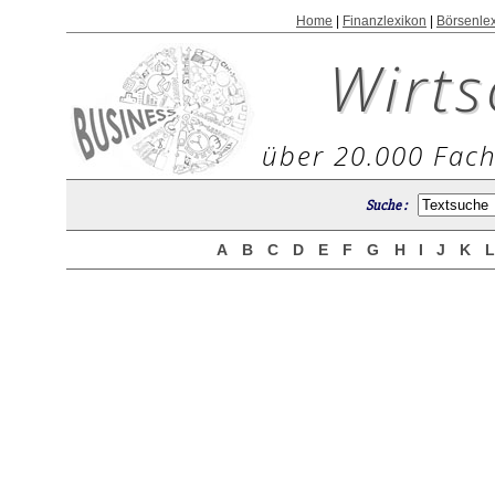
Home
|
Finanzlexikon
|
Börsenle
Wirts
über 20.000 Fach
Suche :
A
B
C
D
E
F
G
H
I
J
K