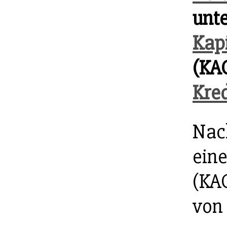
unte
Kapi
(KA
Kre
Nac
ein
(KAG
von