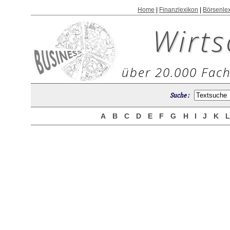
Home
|
Finanzlexikon
|
Börsenle
Wirts
über 20.000 Fach
Suche :
A
B
C
D
E
F
G
H
I
J
K