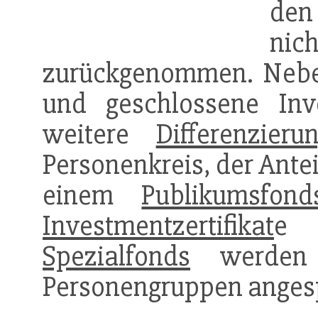
d
nich
zurückgenommen. Neben
und geschlossene Inve
weitere
Differenzieru
Personenkreis, der Ante
einem
Publikumsfond
Investmentzertifikat
e 
Spezialfonds
werden 
Personengruppen anges