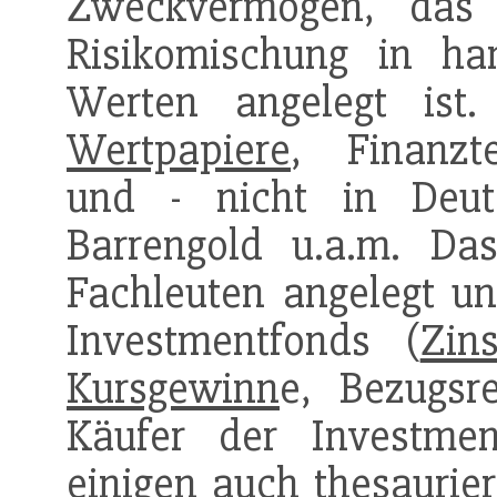
Zweckvermögen, das
Risikomischung in ha
Werten angelegt ist
Wertpapiere
, Finanzt
und - nicht in Deut
Barrengold u.a.m. D
Fachleuten angelegt un
Investmentfonds (
Zin
Kursgewinn
e, Bezugsr
Käufer der Investment
einigen auch thesaurier