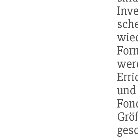
Inv
sch
wied
For
wer
Err
und 
Fon
Grö
ges