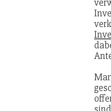
ver
Inve
ve
Inv
dab
Ante
Man
ges
off
si