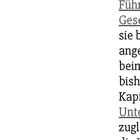
Füh
Gese
sie 
ange
bei
bis
Kap
Unt
zugl