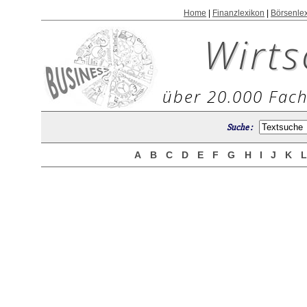
Home
|
Finanzlexikon
|
Börsenle
Wirts
über 20.000 Fach
Suche :
A
B
C
D
E
F
G
H
I
J
K