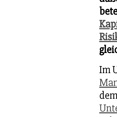
bete
Kapi
Risi
glei
Im 
Man
dem 
Unt