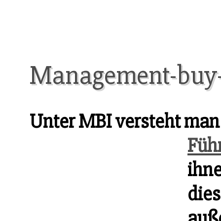
Management-buy-
Unter MBI versteht man 
Füh
ihne
dies
auß