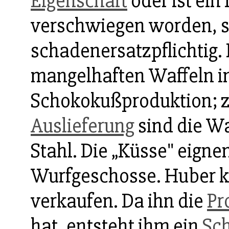
Eigenschaft
oder ist ein
verschwiegen worden, s
schadenersatzpflichtig. 
mangelhaften Waffeln i
Schokokußproduktion; z
Auslieferung
sind die Wa
Stahl. Die „Küsse" eignen
Wurfgeschosse. Huber 
verkaufen. Da ihn die
Pr
hat, entsteht ihm ein
Sc