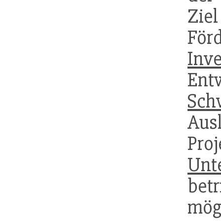
Zie
Fö
Inve
En
Sch
Aus
Pr
Unt
bet
mög