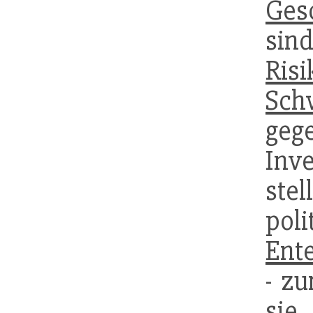
Ges
sin
Risi
Sch
ge
Inv
ste
pol
Ent
- z
sie