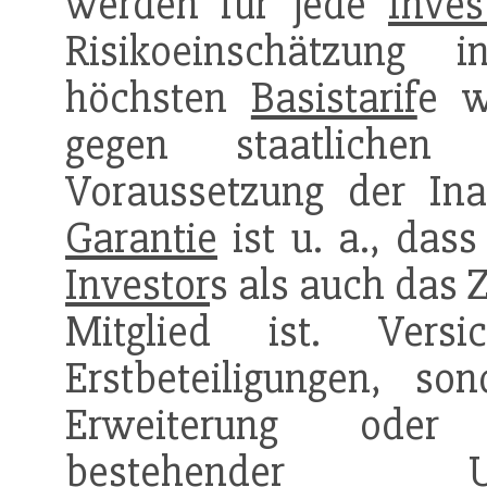
werden für jede
Inves
Risikoeinschätzung i
höchsten
Basistarif
e w
gegen staatlichen 
Voraussetzung der In
Garantie
ist u. a., das
Investor
s als auch das 
Mitglied ist. Vers
Erstbeteiligungen, s
Erweiterung oder 
bestehender