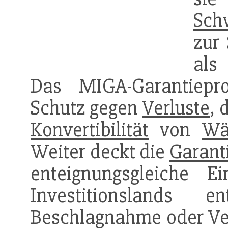
Sch
zur
als 
Das MIGA-Garantiep
Schutz gegen
Verluste
, 
Konvertibilität
von
Wä
Weiter deckt die
Garant
enteignungsgleiche E
Investitionslands 
Beschlagnahme oder Ver