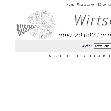
Home
|
Finanzlexikon
|
Börsenle
Wirts
über 20.000 Fach
Suche :
A
B
C
D
E
F
G
H
I
J
K