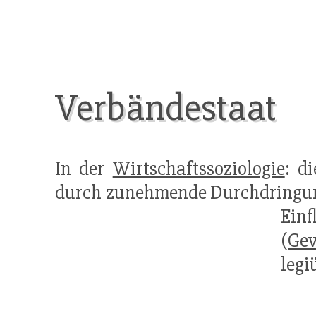
Verbändestaat
In der
Wirtschaftssoziologie
: d
durch zunehmende Durchdringun
Ein
(
Gew
legi