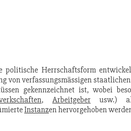
ie politische Herrschaftsform entwickel
g von verfassungsmässigen staatliche
flüssen gekennzeichnet ist, wobei be
erkschaften
,
Arbeitgeber
usw.) als
ümierte
Instanz
en hervorgehoben werde