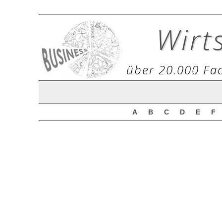
Wirt
über 20.000 Fac
A
B
C
D
E
F