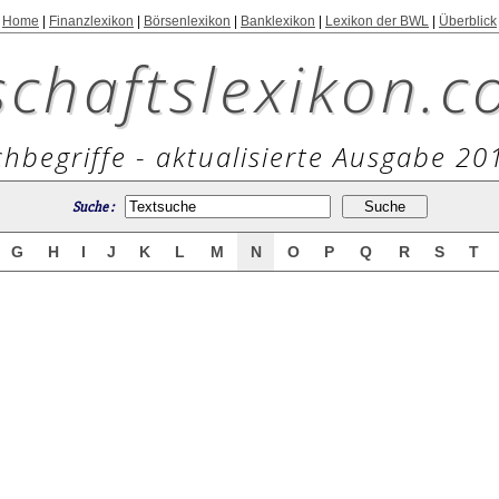
Home
|
Finanzlexikon
|
Börsenlexikon
|
Banklexikon
|
Lexikon der BWL
|
Überblick
schaftslexikon.c
hbegriffe - aktualisierte Ausgabe 20
Suche :
G
H
I
J
K
L
M
N
O
P
Q
R
S
T