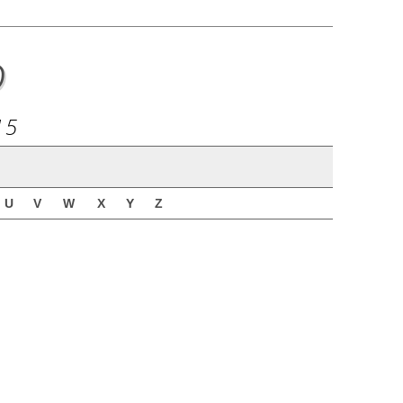
o
15
U
V
W
X
Y
Z