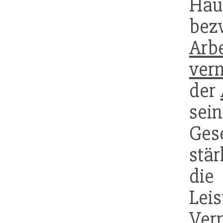
Hau
bez
Arb
ver
der
sei
Gese
stä
di
Lei
Ver