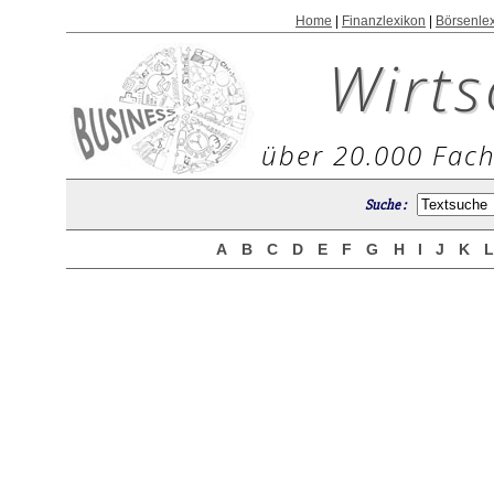
Home
|
Finanzlexikon
|
Börsenle
Wirts
über 20.000 Fach
Suche :
A
B
C
D
E
F
G
H
I
J
K