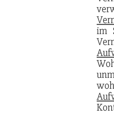
ve
Ver
im 
Ver
Auf
Woh
unm
woh
Auf
K