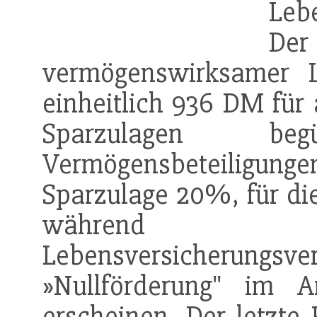
Leb
De
vermögenswirksamer L
einheitlich 936 DM für 
Sparzulagen be
Vermögensbeteiligunge
Sparzulage 20%, für di
während K
Lebensversicheru
»Nullförderung" im A
erscheinen. Der letzte