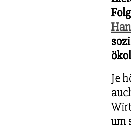
Fol
Han
soz
öko
Je h
auch
Wir
um s