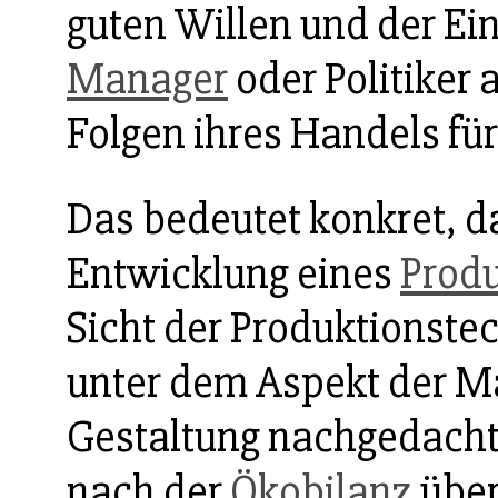
guten Willen und der Ein
Manager
oder Politiker a
Folgen ihres Handels fü
Das bedeutet konkret, d
Entwicklung eines
Prod
Sicht der Produktionst
unter dem Aspekt der Ma
Gestaltung nachgedacht
nach der
Ökobilanz
über