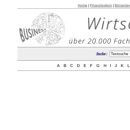
Home
|
Finanzlexikon
|
Börsenle
Wirts
über 20.000 Fach
Suche :
A
B
C
D
E
F
G
H
I
J
K