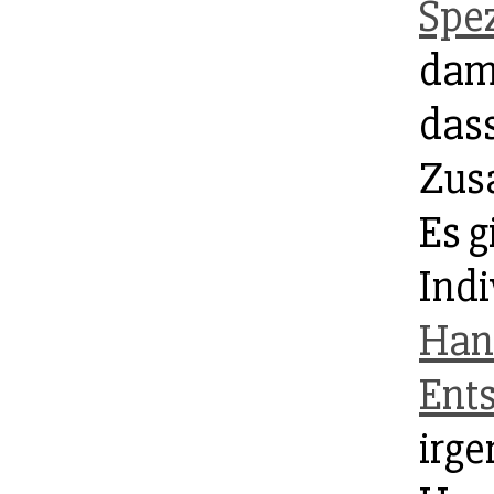
Spez
dami
dass
Zus
Es g
Ind
Han
Ent
irge