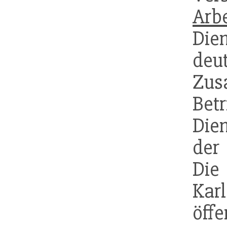
Arb
Die
deu
Zus
Bet
Die
der
Die
Karl
öffe