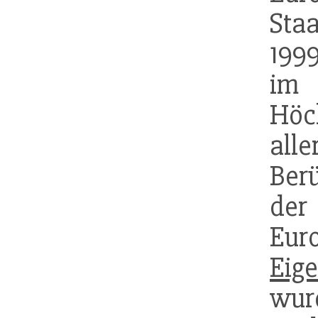
Sta
1999
im
Höc
all
Ber
der
Eur
Eige
wur