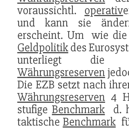
voraussichtl.
operativ
e
und kann sie änder
erscheint. Um  wie die
Geldpolitik
des Eurosyst
unterliegt die 
Währungsreserven
jedoc
Die EZB setzt nach ihre
Währungsreserven
4 Ha
stufige
Benchmark
 d. 
taktische
Benchmark
 f