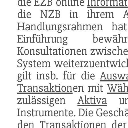
die EZB online
Informat
die NZB in ihrem Au
Handlungsrahmen hat
Einführung bewäh
Konsultationen zwische
System weiterzuentwick
gilt insb. für die
Ausw
Transaktion
en mit
Wäh
zulässigen
Aktiva
und
Instrumente. Die Geschä
den
Transaktion
en de