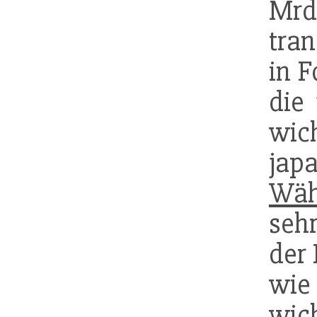
Mrd
tra
in 
die
wic
jap
Wäh
seh
der
wie 
wich