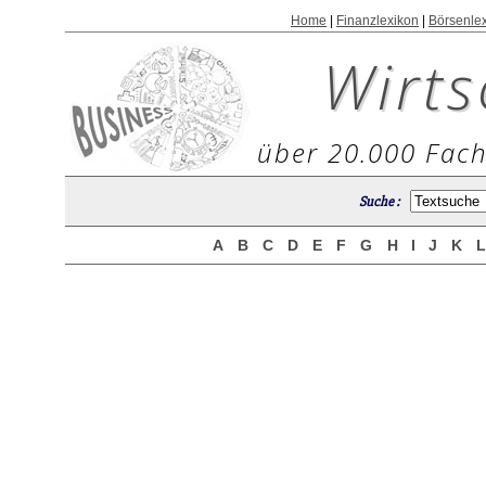
Home
|
Finanzlexikon
|
Börsenle
Wirts
über 20.000 Fach
Suche :
A
B
C
D
E
F
G
H
I
J
K