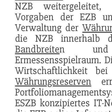
NZB weitergeleitet, 
Vorgaben der EZB um
Verwaltung der
Währun
die NZB innerhalb d
Bandbreite
n u
Ermessensspielraum. Di
Wirtschaftlichkeit b
Währungsreserven
err
Portfoliomanagementsyst
ESZB konzipiertes IT-Ne