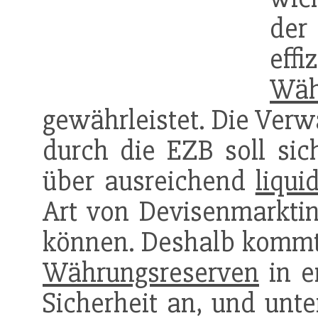
der
eff
Wäh
gewährleistet. Die Verw
durch die EZB soll sic
über ausreichend
liqui
Art von Devisenmarktin
können. Deshalb kommt e
Währungsreserven
in e
Sicherheit an, und unt