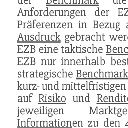
der
Benchmark
die l
Anforderungen der EZ
Präferenzen in Bezug
Ausdruck
gebracht werd
EZB eine taktische
Ben
EZB nur innerhalb be
strategische
Benchmar
kurz- und mittelfristige
auf
Risiko
und
Rendit
jeweiligen Markt
Information
en zu den 