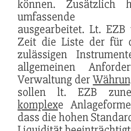
können. Zusätzlich
umfassend
ausgearbeitet. Lt. EZB 
Zeit die Liste der für
zulässigen Instrume
allgemeinen Anford
Verwaltung der
Währun
sollen lt. EZB zune
komplex
e Anlageforme
dass die hohen Standard
Liquidität
beeinträchtig