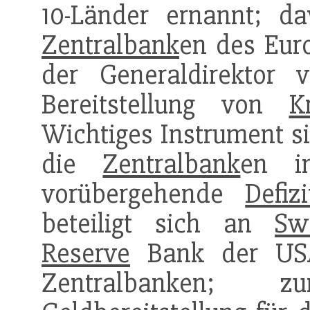
10-Länder ernannt; d
Zentralbank
en des Euro
der Generaldirektor 
Bereitstellung von
K
Wichtiges Instrument s
die
Zentralbank
en i
vorübergehende
Defizi
beteiligt sich an
Sw
Reserve
Bank der USA
Zentralbanken; 