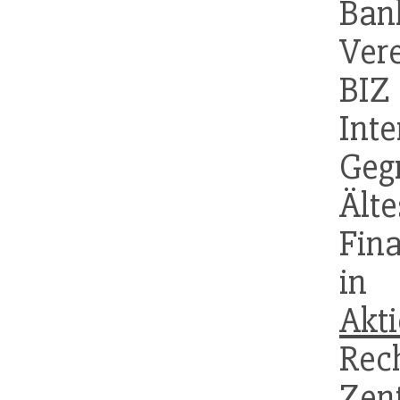
Ban
Vere
BIZ
Int
Gegr
Äl
Fina
i
Akti
Re
Zen