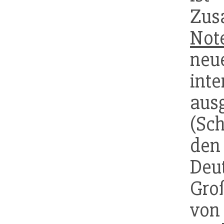
Zu
Not
ne
int
ausg
(Sc
d
Deu
Gro
von