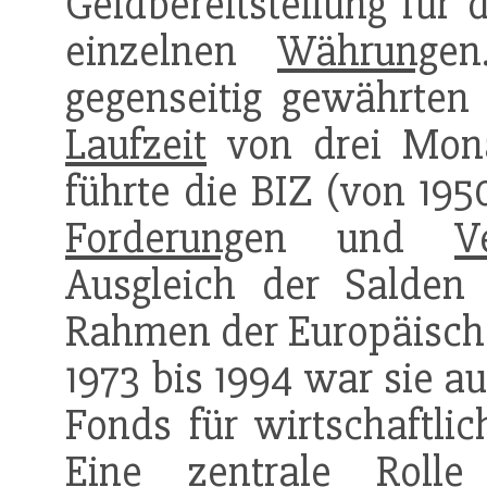
Geldbereitstellung für 
einzelnen
Währung
en
gegenseitig gewährten
Laufzeit
von drei Mona
führte die BIZ (von 195
Forderung
en und
V
Ausgleich der Salde
Rahmen der Europäisc
1973 bis 1994 war sie a
Fonds für wirtschaftl
Eine zentrale Roll