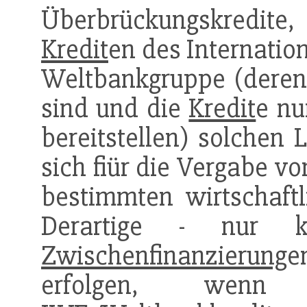
Überbrückungskredite
Kredit
en des Internati
Weltbankgruppe (deren
sind und die
Kredit
e nu
bereitstellen) solchen
sich fiür die Vergabe v
bestimmten wirtschaft
Derartige - nur ku
Zwischenfinanzierung
e
erfolgen, wen