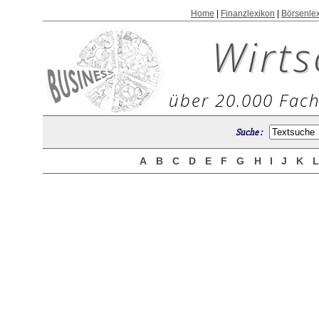
Home
|
Finanzlexikon
|
Börsenle
Wirts
über 20.000 Fach
Suche :
A
B
C
D
E
F
G
H
I
J
K