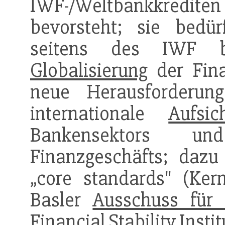
IWF-/Weltbankkredi
bevorsteht; sie bed
seitens des IWF
Globalisierung
der Fina
neue Herausforderun
internationale
Aufsic
Bankensektors un
Finanzgeschäfts; dazu 
„core standards" (Kern
Basler
Ausschuss für 
Financial Stability Insti