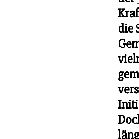
Kraf
die 
Geme
viel
gem
ver
Init
Doc
län