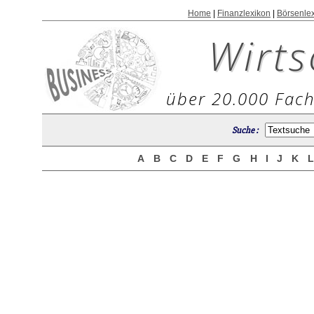
Home
|
Finanzlexikon
|
Börsenle
Wirts
über 20.000 Fach
Suche :
A
B
C
D
E
F
G
H
I
J
K