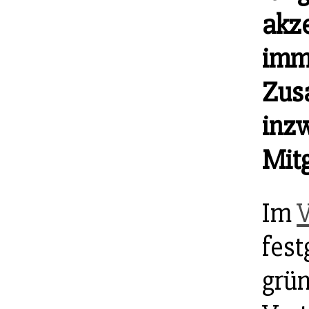
akze
imm
Zus
inz
Mit
Im
V
fest
grü