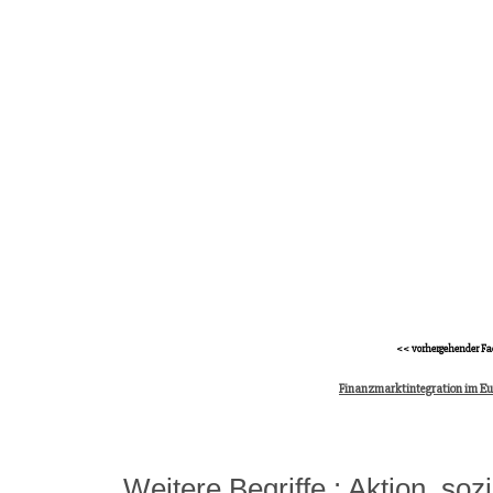
<< vorhergehender Fa
Finanzmarktintegration im E
Weitere Begriffe :
Aktion, soz