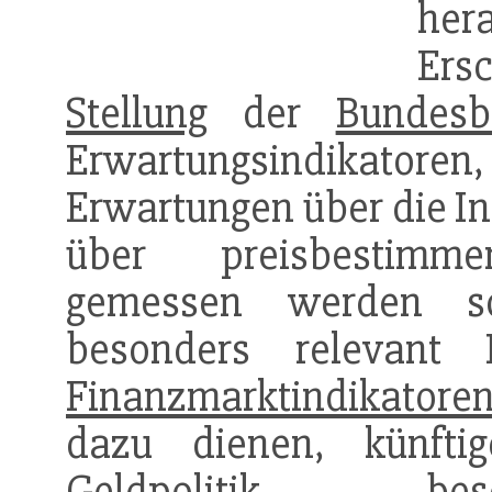
her
Ers
Stellung
der
Bundesb
Erwartungsindikato
Erwartungen über die In
über preisbestimme
gemessen werden sol
besonders relevant I
Finanzmarktindikatore
dazu dienen, künfti
Geldpolitik
besond