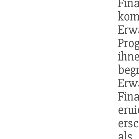
Fi
ko
E
Pro
ihn
beg
E
Fin
er
ers
al