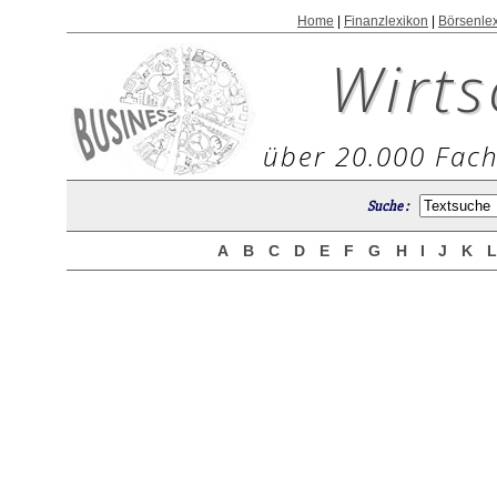
Home
|
Finanzlexikon
|
Börsenle
Wirts
über 20.000 Fach
Suche :
A
B
C
D
E
F
G
H
I
J
K