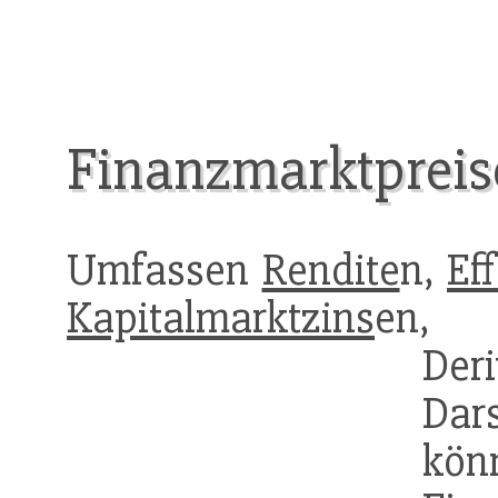
Finanzmarktpreis
Umfassen
Rendite
n,
Ef
Kapitalmarktzins
en
Der
Dar
kö