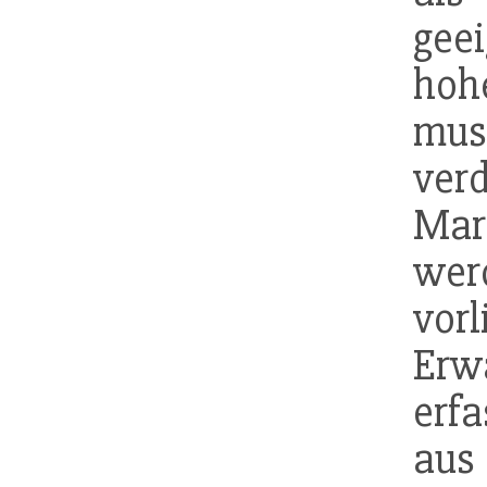
gee
hoh
mus
ver
Mar
wer
vor
Erw
erfa
au