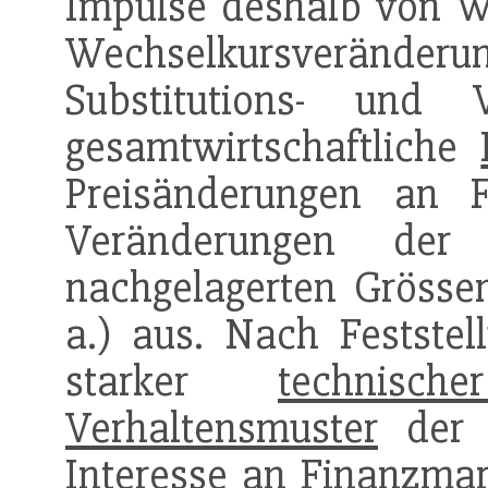
Impulse deshalb von Wi
Wechselkursverände
Substitutions- und 
gesamtwirtschaftliche
Preisänderungen an F
Veränderungen der 
nachgelagerten Grösse
a.) aus. Nach Festste
starker
technische
Verhaltensmuster
der M
Interesse
an Finanzmark