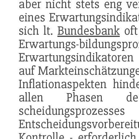
aber nicht stets eng v
eines Erwartungsindikat
sich lt.
Bundesbank
oft
Erwartungs-bildungs
Erwartungsindikatore
auf Markteinschätzunge
Inflationaspekten hin
allen Phasen des
scheidungsp
Entscheidungsvorbe
Kontrolle
- erforderlic