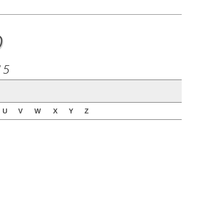
o
15
U
V
W
X
Y
Z