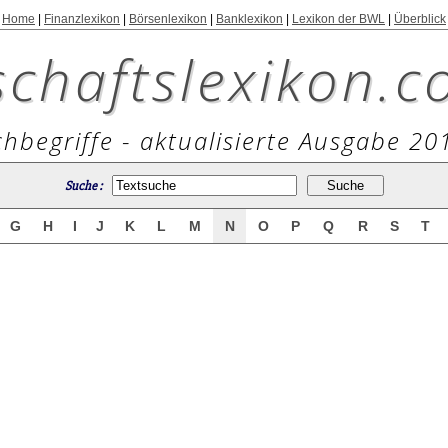
Home
|
Finanzlexikon
|
Börsenlexikon
|
Banklexikon
|
Lexikon der BWL
|
Überblick
schaftslexikon.c
hbegriffe - aktualisierte Ausgabe 20
Suche :
G
H
I
J
K
L
M
N
O
P
Q
R
S
T