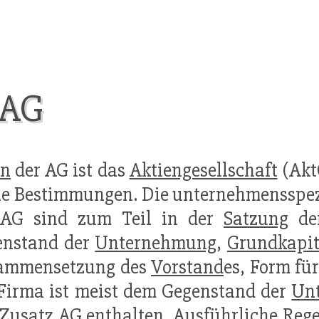
 AG
on
der AG ist das
Aktiengesellschaft
(AktG
he Bestimmungen. Die unternehmensspe
 AG sind zum Teil in der
Satzung
der
enstand der
Unternehmung
,
Grundkapit
ammensetzung des
Vorstand
es, Form fü
Firma ist meist dem Gegenstand der
Un
Zusatz AG enthalten. Ausführliche Reg