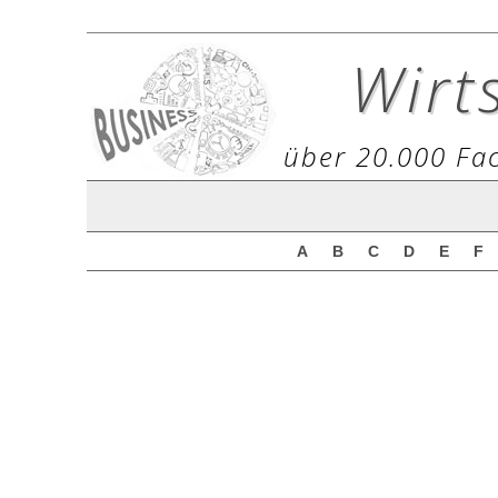
Wirt
über 20.000 Fac
A
B
C
D
E
F