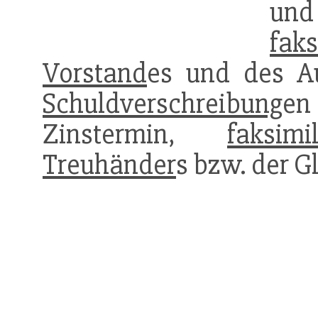
und
faks
Vorstand
es und des Au
Schuldverschreibung
e
Zinstermin,
faksimi
Treuhänder
s bzw. der G