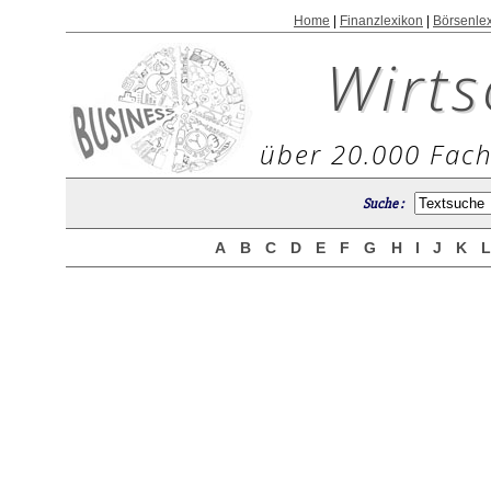
Home
|
Finanzlexikon
|
Börsenle
Wirts
über 20.000 Fach
Suche :
A
B
C
D
E
F
G
H
I
J
K