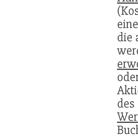
(Ko
ein
die 
wer
erw
ode
Akt
des
Wer
Buc