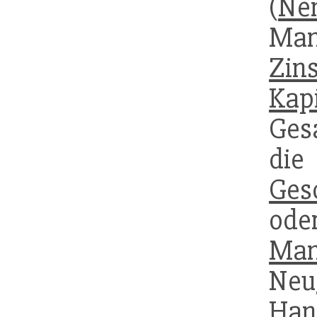
(
Ne
Ma
Zin
Kapi
Ges
die
Ges
ode
Man
Neu
Han