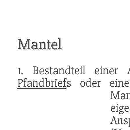
Mantel
1. Bestandteil einer 
Pfandbrief
s oder ein
Man
eig
Ans