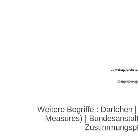
<< vorhergehender Fa
manpower-ap
Weitere Begriffe :
Darlehen
Measures)
|
Bundesanstalt 
Zustimmungspfl