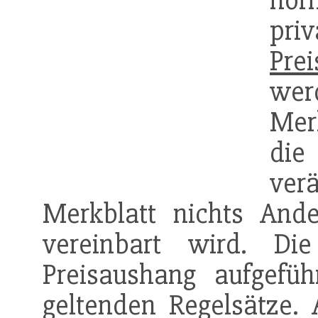
nor
pri
Prei
wer
Merk
die
ver
Merkblatt nichts And
vereinbart wird. D
Preisaushang aufgefüh
geltenden Regelsätze.