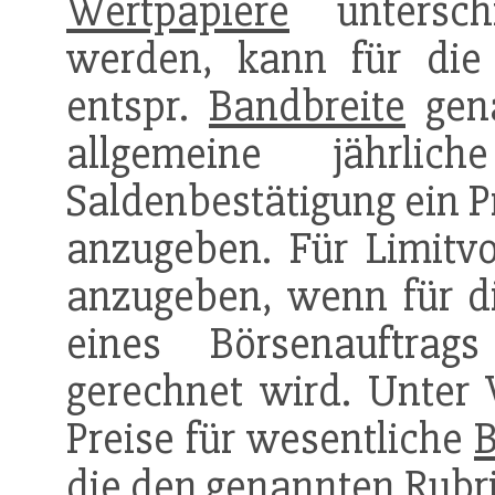
Wertpapiere
unterschi
werden, kann für di
entspr.
Bandbreite
gena
allgemeine jährlic
Saldenbestätigung ein Pr
anzugeben. Für Limitvo
anzugeben, wenn für di
eines Börsenauftrag
gerechnet wird. Unter
Preise für wesentliche
B
die den genannten Rubr