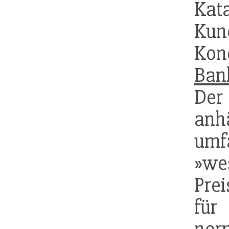
Kata
K
Kon
Ban
De
an
umfa
»wes
Pre
für