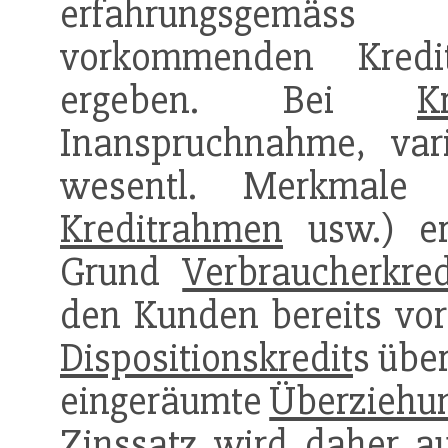
erfahrungsgemäss 
vorkommenden Kred
ergeben. Bei
K
Inanspruchnahme, var
wesentl. Merkmale 
Kreditrahmen
usw.) er
Grund
Verbraucherkred
den Kunden bereits vo
Dispositionskredit
s übe
eingeräumte
Überziehun
Zinssatz wird daher a