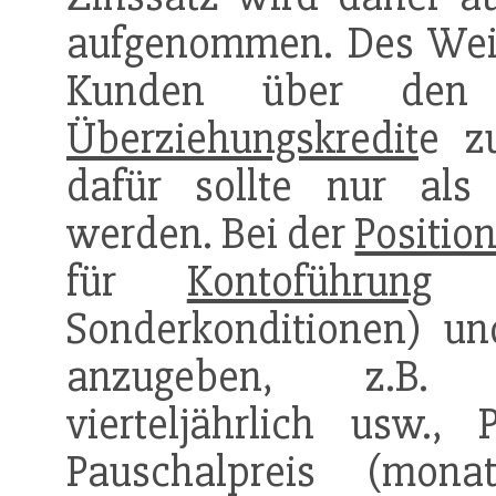
aufgenommen. Des Weite
Kunden über den Z
Überziehungskredit
e z
dafür sollte nur als
werden. Bei der
Positio
für
Kontoführung
(n
Sonderkonditionen) u
anzugeben, z.B. G
vierteljährlich usw.,
Pauschalpreis (monatl