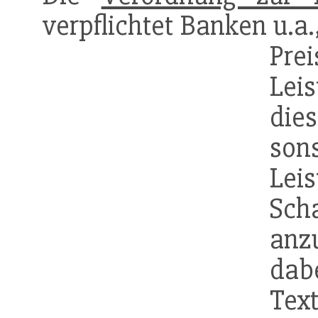
verpflichtet Banken u.a.
Pre
Lei
dies
so
Lei
Sch
anz
dabe
Tex