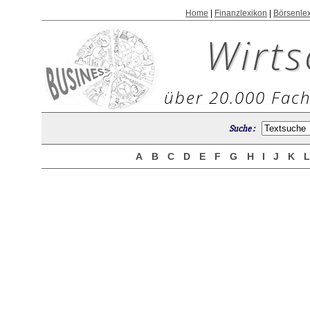
Home
|
Finanzlexikon
|
Börsenle
Wirts
über 20.000 Fach
Suche :
A
B
C
D
E
F
G
H
I
J
K