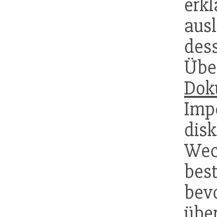
erk
aus
des
Üb
Dok
Imp
di
Wec
bes
be
über