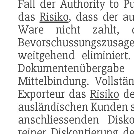
Fall der Authority to P
das
Risiko
, dass der a
Ware nicht zahlt, 
Bevorschussungszu
weitgehend eliminiert
Dokumentenübergabe 
Mittelbindung. Vollstä
Exporteur das
Risiko
de
ausländischen Kunden s
anschliessenden Disko
reiner
Diskontierung
de