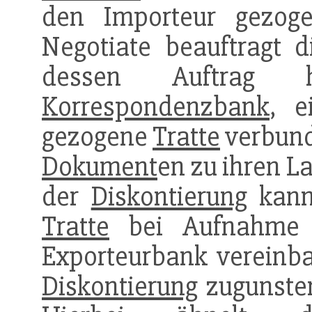
den Importeur gezog
Negotiate beauftragt 
dessen Auftrag h
Korrespondenzbank
, e
gezogene
Tratte
verbund
Dokument
en zu ihren La
der
Diskontierung
kann
Tratte
bei Aufnahme
Exporteurbank vereinba
Diskontierung
zugunsten