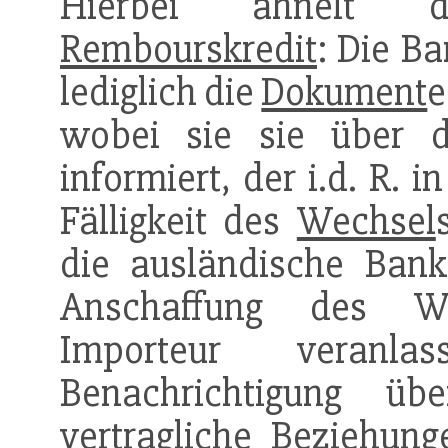
Hierbei ähnelt d
Rembourskredit
: Die Ba
lediglich die
Dokument
e
wobei sie sie über d
informiert, der i.d. R. 
Fälligkeit des
Wechsel
die ausländische Bank,
Anschaffung des We
Importeur veranl
Benachrichtigung ü
vertragliche
Beziehung