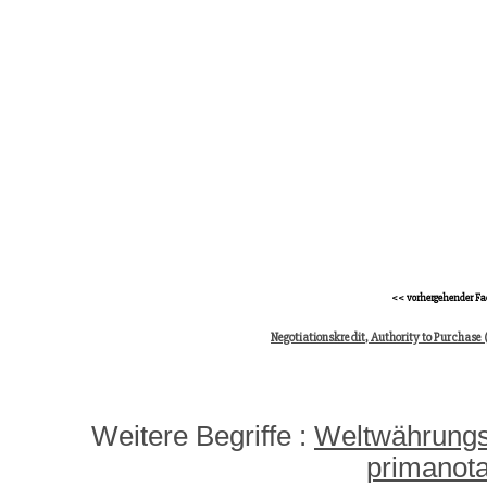
<< vorhergehender Fa
Negotiationskredit, Authority to Purchase 
Weitere Begriffe :
Weltwährungs
primanot