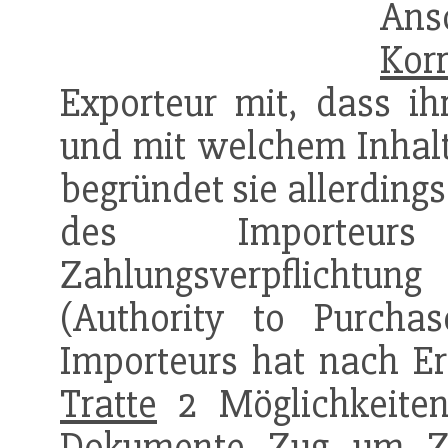
Ans
Kor
Exporteur mit, dass ih
und mit welchem Inhalt 
begründet sie allerding
des Importeurs
Zahlungsverpflichtun
(Authority to Purcha
Importeurs hat nach E
Tratte
2 Möglichkeiten
Dokument
e Zug um Zu