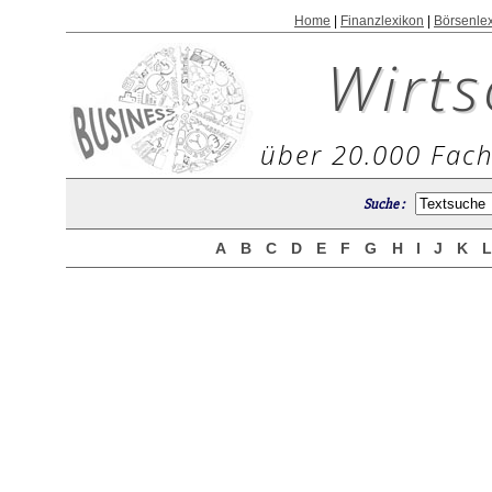
Home
|
Finanzlexikon
|
Börsenle
Wirts
über 20.000 Fach
Suche :
A
B
C
D
E
F
G
H
I
J
K