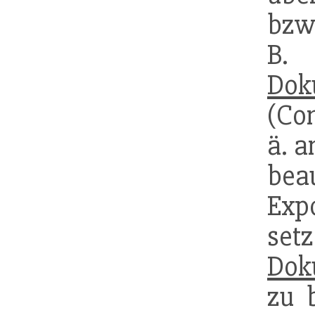
bzw
B.
Dok
(Co
ä. a
bea
Exp
set
Dok
zu 