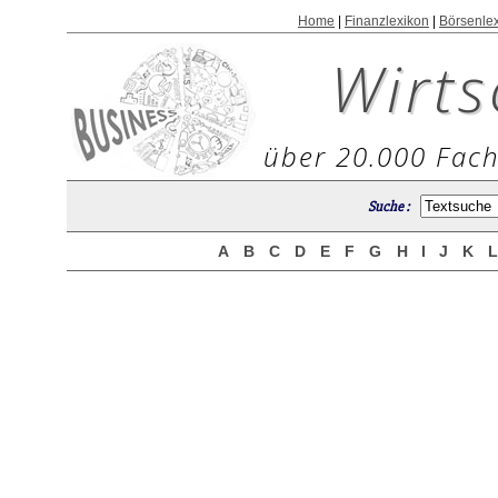
Home
|
Finanzlexikon
|
Börsenle
Wirts
über 20.000 Fach
Suche :
A
B
C
D
E
F
G
H
I
J
K