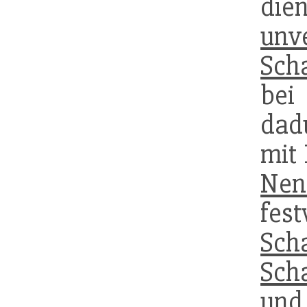
die
unve
Sch
be
dad
mit
Nen
fest
Sch
Sch
un