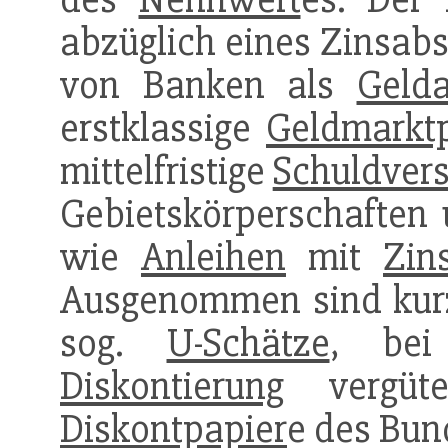
abzüglich eines Zinsabs
von Banken als
Gelda
erstklassige
Geldmarkt
mittelfristige
Schuldver
Gebietskörperschaften
wie
Anleihen
mit
Zin
Ausgenommen sind kurz
sog.
U-Schätze
, bei
Diskontierung
vergüt
Diskontpapier
e des Bun