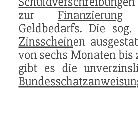
Schuldverschreibung
en
zur
Finanzierung
ei
Geldbedarfs. Die sog. 
Zinsschein
en ausgesta
von sechs Monaten bis 
gibt es die unverzinsl
Bundesschatzanweisun