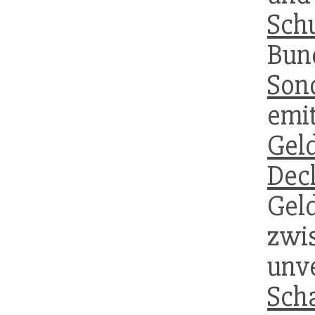
Sch
Bun
Son
emit
Gel
Dec
Gel
zwi
unv
Sch