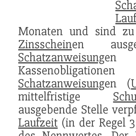
Sch
Lauf
Monaten und sind zu 
Zinsschein
en ausgest
Schatzanweisung
en
Kassenobligation
Schatzanweisung
en (
mittelfristige
Schu
ausgebende Stelle verpf
Laufzeit
(in der Regel 
des
Nennwert
es. Der