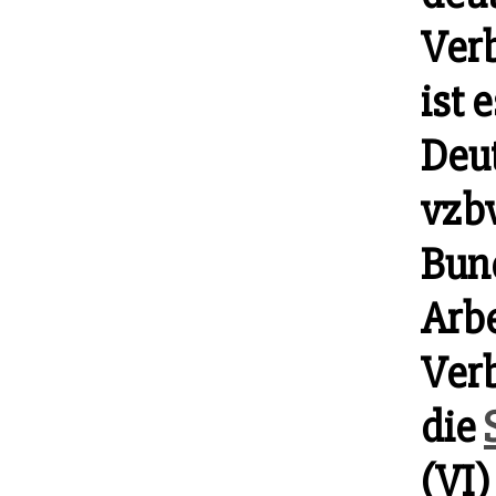
Verb
ist 
Deut
vzbv
Bun
Arb
Verb
die
(VI)