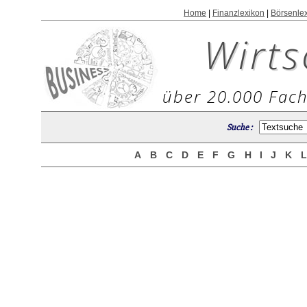
Home
|
Finanzlexikon
|
Börsenle
Wirts
über 20.000 Fach
Suche :
A
B
C
D
E
F
G
H
I
J
K