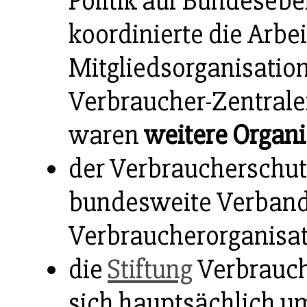
Politik auf Bundesebe
koordinierte die Arbei
Mitgliedsorganisation
Verbraucher-Zentralen
waren
weitere Organ
der Verbraucherschut
bundesweite Verband
Verbraucherorganisa
die
Stiftung
Verbrauche
sich hauptsächlich u