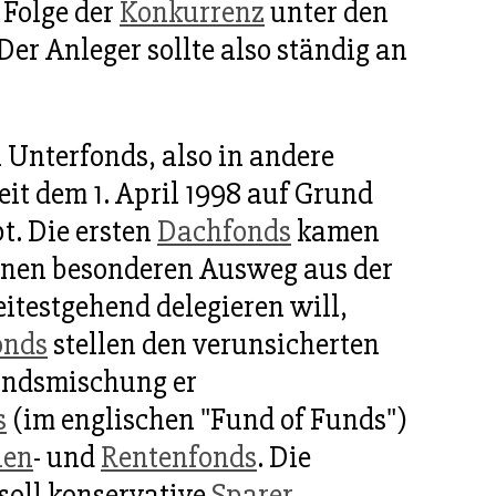
 Folge der
Konkurrenz
unter den
 Der Anleger sollte also ständig an
n Unterfonds, also in andere
eit dem 1. April 1998 auf Grund
t. Die ersten
Dachfonds
kamen
inen besonderen Ausweg aus der
itestgehend delegieren will,
onds
stellen den verunsicherten
Fondsmischung er
s
(im englischen "Fund of Funds")
ien
- und
Rentenfonds
. Die
soll konservative
Sparer