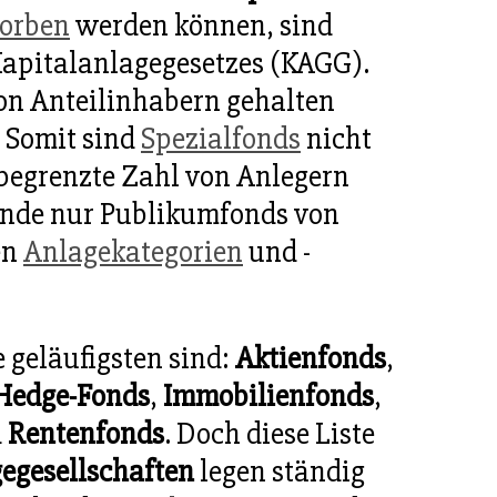
orben
werden können, sind
Kapitalanlagegesetzes (KAGG).
on Anteilinhabern gehalten
. Somit sind
Spezialfonds
nicht
e begrenzte Zahl von Anlegern
runde nur Publikumfonds von
en
Anlagekategorien
und -
e geläufigsten sind:
Aktienfonds
,
Hedge-Fonds
,
Immobilienfonds
,
d
Rentenfonds
. Doch diese Liste
egesellschaften
legen ständig