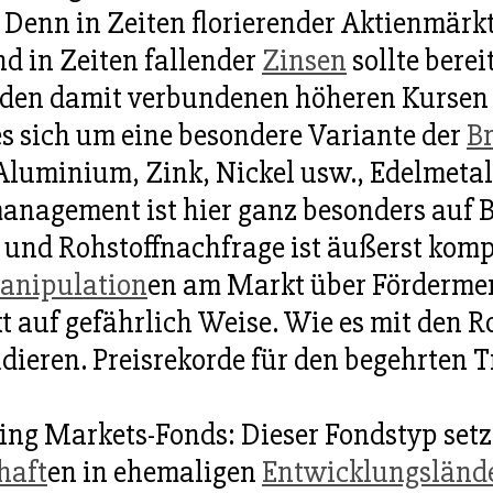
. Denn in Zeiten florierender Aktienmärkt
d in Zeiten fallender
Zinsen
sollte berei
 den damit verbundenen höheren Kursen 
es sich um eine besondere Variante der
B
Aluminium, Zink, Nickel usw., Edelmetall
anagement ist hier ganz besonders auf 
und Rohstoffnachfrage ist äußerst kompl
anipulation
en am Markt über Förderm
 auf gefährlich Weise. Wie es mit den R
ieren. Preisrekorde für den begehrten Tr
g Markets-Fonds: Dieser Fondstyp setzt
haft
en in ehemaligen
Entwicklungsländ