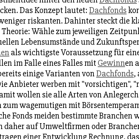
cken. Das Konzept lautet:
Dachfonds
kom
weniger riskanten. Dahinter steckt die k
 Theorie: Wähle zum jeweiligen Zeitpun
uellen Lebensumstände und Zukunftspersp
hen
als wichtigste Voraussetzung für ein
len im Falle eines Falles mit
Gewinn
en 
ereits einige Varianten von
Dachfonds
,
ie Anbieter werben mit "vorsichtigen", "
Damit wollen sie alle Arten von Anleger
n zum wagemutigen mit Börsentemperam
lche Fonds meiden bestimmte Branchen w
ch daher auf Umweltfirmen oder Branchen
 tragen einer Entwicklung Rechnung, da