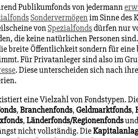
rend Publikumfonds von jedermann
erw
ialfonds
Sondervermögen
im Sinne des 
ilscheine von
Spezialfonds
dürfen nur v
en, die keine natürlichen Personen sind
die breite Öffentlichkeit sondern für ein
immt. Für Privatanleger sind also im G
resse
. Diese unterscheiden sich nach ihr
erien.
xistiert eine Vielzahl von Fondstypen. Di
Fonds
,
Branchenfonds
,
Geldmarktfonds
,
xfonds
,
Länderfonds/Regionenfonds
un
längst nicht vollständig. Die
Kapitalanlag