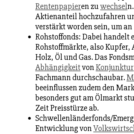
Rentenpapier
en zu
wechsel
n
Aktienanteil hochzufahren un
verstärkt worden sein, um an
Rohstoffonds: Dabei handelt 
Rohstoffmärkte, also Kupfer, 
Holz, Öl und Gas. Das Fondsm
Abhängigkeit
von
Konjunktur
Fachmann durchschaubar.
M
beeinflussen zudem den Markt
besonders gut am Ölmarkt stud
Zeit Preisstürze ab.
Schwellenländerfonds/Emergin
Entwicklung von
Volkswirtsc