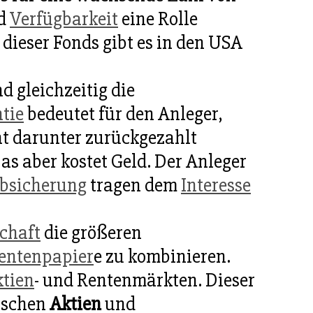
nd
Verfügbarkeit
eine Rolle
 dieser Fonds gibt es in den USA
 gleichzeitig die
tie
bedeutet für den Anleger,
cht darunter zurückgezahlt
Das aber kostet Geld. Der Anleger
bsicherung
tragen dem
Interesse
chaft
die größeren
entenpapier
e zu kombinieren.
tien
- und Rentenmärkten. Dieser
wischen
Aktien
und