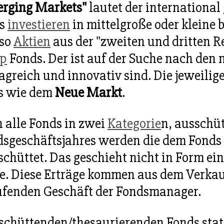
rging Markets"
lautet der international 
ds
investieren
in mittelgroße oder kleine 
lso
Aktien
aus der "zweiten und dritten R
ap
Fonds. Der ist auf der Suche nach den 
tragreich und innovativ sind. Die jeweil
s wie dem
Neue Markt
.
 alle Fonds in zwei
Kategorie
n, ausschü
sgeschäftsjahres werden die dem Fonds z
schüttet. Das geschieht nicht in Form ei
le. Diese Erträge kommen aus dem Verka
aufenden Geschäft der Fondsmanager.
sschüttenden/thesaurierenden Fonds statt