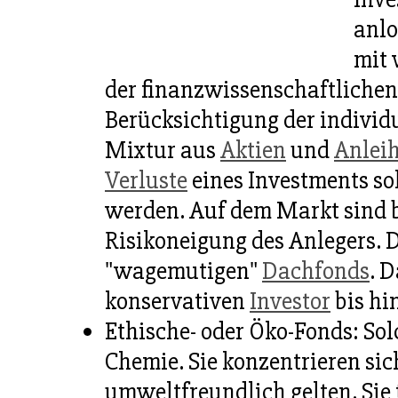
anlo
mit 
der finanzwissenschaftlichen
Berücksichtigung der individ
Mixtur aus
Aktien
und
Anlei
Verluste
eines Investments sol
werden. Auf dem Markt sind b
Risikoneigung des Anlegers. D
"wagemutigen"
Dachfonds
. 
konservativen
Investor
bis hi
Ethische- oder Öko-Fonds: So
Chemie. Sie konzentrieren si
umweltfreundlich gelten. Sie