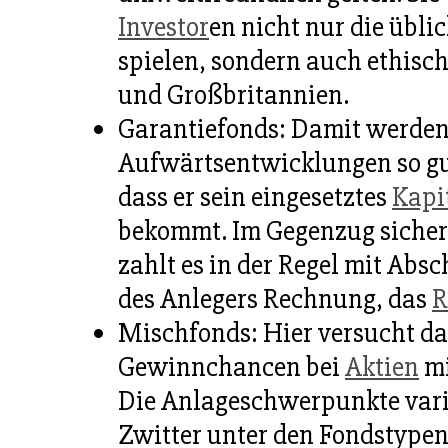
Investor
en nicht nur die übli
spielen, sondern auch ethisch
und Großbritannien.
Garantiefonds: Damit werden 
Aufwärtsentwicklungen so gu
dass er sein eingesetztes
Kapi
bekommt. Im Gegenzug sichert
zahlt es in der Regel mit Abs
des Anlegers Rechnung, das
R
Mischfonds: Hier versucht d
Gewinnchancen bei
Aktien
mi
Die Anlageschwerpunkte varii
Zwitter unter den Fondstype