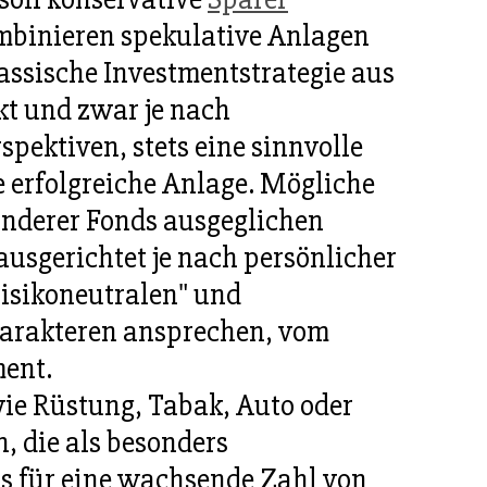
binieren spekulative Anlagen
lassische Investmentstrategie aus
kt und zwar je nach
ektiven, stets eine sinnvolle
e erfolgreiche Anlage. Mögliche
anderer Fonds ausgeglichen
 ausgerichtet je nach persönlicher
risikoneutralen" und
charakteren ansprechen, vom
ent.
ie Rüstung, Tabak, Auto oder
, die als besonders
ss für eine wachsende Zahl von