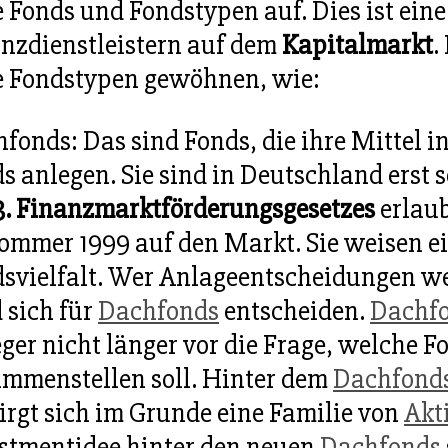
 Fonds und Fondstypen auf. Dies ist eine
nzdienstleistern auf dem
Kapitalmarkt
.
 Fondstypen gewöhnen, wie:
fonds: Das sind Fonds, die ihre Mittel i
s anlegen. Sie sind in Deutschland erst s
3. Finanzmarktförderungsgesetzes
erlaub
ommer 1999 auf den Markt. Sie weisen e
svielfalt. Wer Anlageentscheidungen we
 sich für
Dachfonds
entscheiden.
Dachf
ger nicht länger vor die Frage, welche 
mmenstellen soll. Hinter dem
Dachfond
irgt sich im Grunde eine Familie von
Akt
stmentidee hinter den neuen
Dachfonds