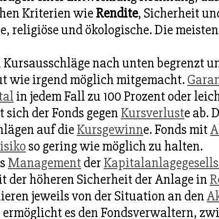
chen Kriterien wie
Rendite
, Sicherheit u
e, religiöse und ökologische. Die meisten
Kursausschläge nach unten begrenzt und
t wie irgend möglich mitgemacht.
Garan
tal
in jedem Fall zu 100 Prozent oder lei
 sich der Fonds gegen
Kursverlust
e ab. 
chlägen auf die
Kursgewinn
e. Fonds mit
A
isiko
so gering wie möglich zu halten.
as
Management
der
Kapitalanlagegesells
t der höheren Sicherheit der Anlage in
R
eren jeweils von der Situation an den
Ak
n ermöglicht es den Fondsverwaltern, z