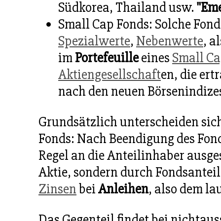
Südkorea, Thailand usw.
"Eme
Small Cap Fonds: Solche Fon
Spezialwerte
,
Nebenwerte
, a
im
Portefeuille
eines
Small C
Aktiengesellschaft
en, die er
nach den neuen Börsenindize
Grundsätzlich unterscheiden sich
Fonds: Nach Beendigung des Fond
Regel an die Anteilinhaber ausge
Aktie, sondern durch Fondsantei
Zinsen
bei
Anleihen
, also dem l
Das Gegenteil findet bei nichtau