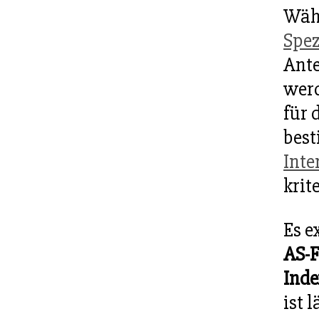
Wäh
Spez
Ante
werd
für 
best
Inte
krit
Es e
AS-
Inde
ist 