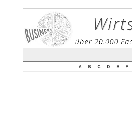
Wirt
über 20.000 Fac
A
B
C
D
E
F