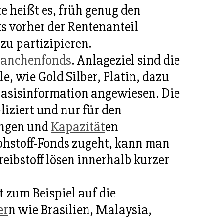
e heißt es, früh genug den
ts vorher der Rentenanteil
zu partizipieren.
ranchenfonds
. Anlageziel sind die
e, wie Gold Silber, Platin, dazu
Basisinformation angewiesen. Die
iziert und nur für den
engen und
Kapazität
en
ohstoff-Fonds zugeht, kann man
eibstoff lösen innerhalb kurzer
 zum Beispiel auf die
er
n wie Brasilien, Malaysia,