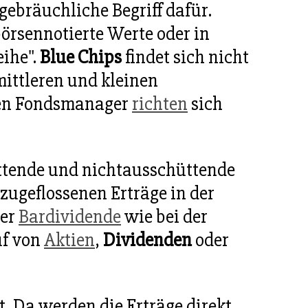
gebräuchliche Begriff dafür.
börsennotierte Werte oder in
eihe".
Blue Chips
findet sich nicht
mittleren und kleinen
igen Fondsmanager
richten
sich
ttende und nichtausschüttende
ugeflossenen Erträge in der
ner
Bardividende
wie bei der
uf von
Aktien
,
Dividenden
oder
. Da werden die Erträge direkt