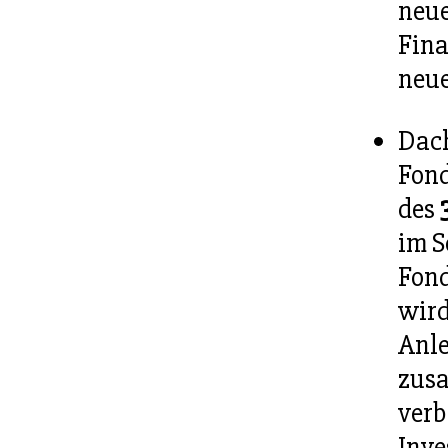
neue
Fina
neue
Dach
Fond
des
im S
Fond
wird
Anle
zusa
verb
Inve