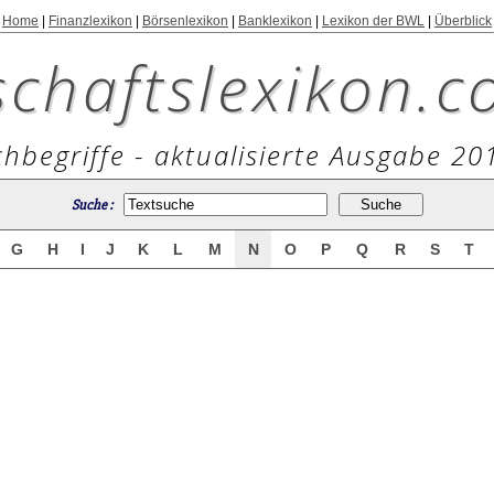
Home
|
Finanzlexikon
|
Börsenlexikon
|
Banklexikon
|
Lexikon der BWL
|
Überblick
schaftslexikon.c
hbegriffe - aktualisierte Ausgabe 20
Suche :
G
H
I
J
K
L
M
N
O
P
Q
R
S
T