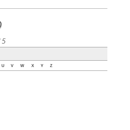
o
15
U
V
W
X
Y
Z