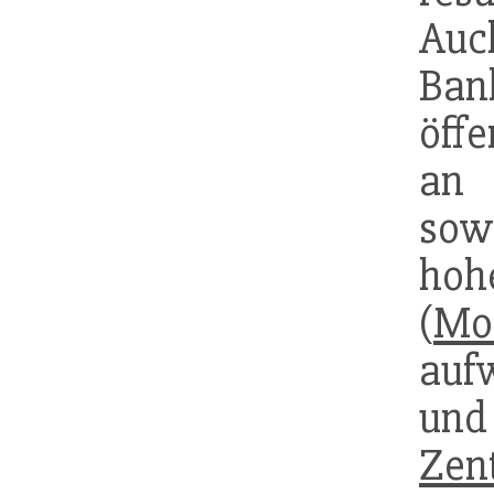
Auc
B
öffe
a
sow
hoh
(
Mon
aufw
un
Zen