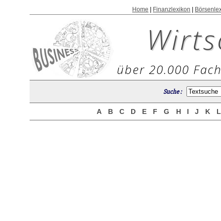
Home
|
Finanzlexikon
|
Börsenle
Wirts
über 20.000 Fach
Suche :
A
B
C
D
E
F
G
H
I
J
K