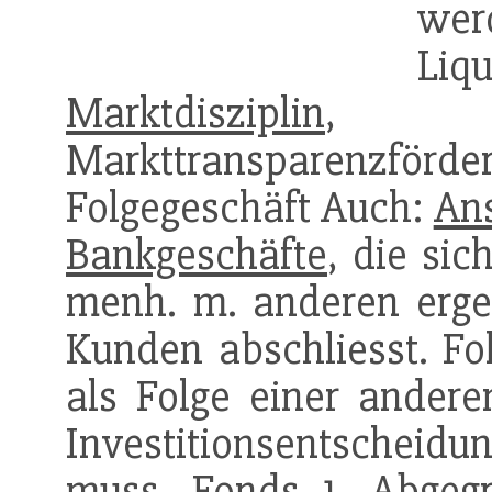
wer
Liqu
Marktdisziplin
, -
Markttransparenzförd
Folgegeschäft Auch:
Ans
Bankgeschäfte
, die si
menh. m. anderen erge
Kunden abschliesst. Fo
als Folge einer andere
Investitionsentsche
muss. Fonds 1. Abgegr