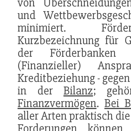
von Überschneidunge
und Wettbewerbsgesc
minimiert. Förderba
Kurzbezeichnung für G
der Förderbanke
(Finanzieller) An
Kreditbeziehung - gegen
in der
Bilanz
; geh
Finanzvermögen
.
Bei 
aller Arten praktisch di
Forderung
en können 