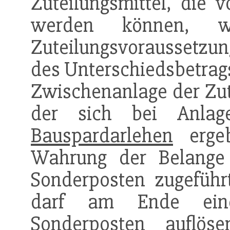
Zuteilungsmittel, die v
werden können, we
Zuteilungsvoraussetzun
des Unterschiedsbetrags
Zwischenanlage der Zute
der sich bei Anlage
Bauspardarlehen
ergeb
Wahrung der Belang
Sonderposten zugefüh
darf am Ende eines
Sonderposten auflö