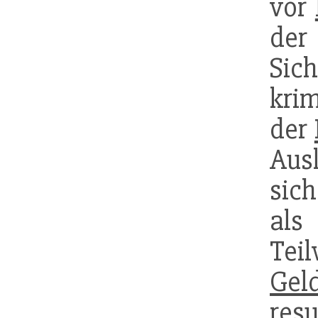
vor
der
Sic
krim
der
Aus
sic
als
Tei
Gel
res