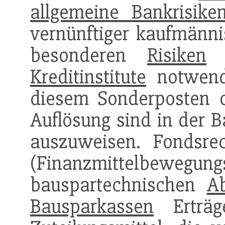
allgemeine Bankrisike
vernünftiger kaufmänni
besonderen
Risiken
d
Kreditinstitute
notwendi
diesem Sonderposten o
Auflösung sind in der 
auszuweisen. Fondsr
(Finanzmittelbeweg
bauspartechnischen
A
Bausparkassen
Erträg