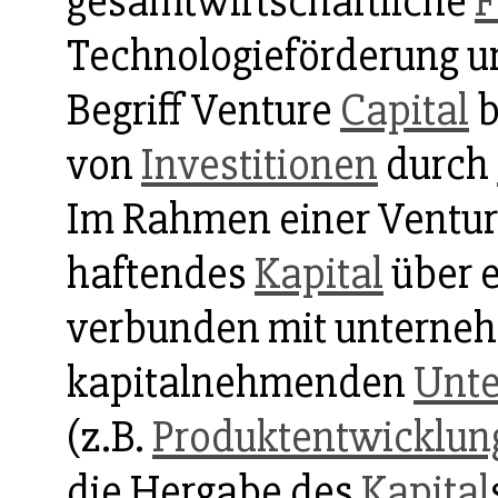
gesamtwirtschaftliche
F
Technologieförderung 
Begriff Venture
Capital
b
von
Investitionen
durch
Im Rahmen einer Ventu
haftendes
Kapital
über 
verbunden mit unterneh
kapitalnehmenden
Unt
(z.B.
Produktentwicklun
die Hergabe des
Kapital