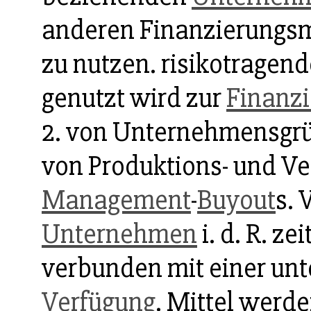
anderen Finanzierungsmi
zu nutzen. risikotragen
genutzt wird zur
Finanz
2. von Unternehmensgrü
von Produktions- und Ve
Management
-
Buyout
s. 
Unternehmen
i. d. R. z
verbunden mit einer un
Verfügung
. Mittel werd