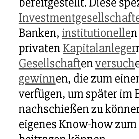
bereitgestellt. Diese spe
Investmentgesellschaft
Banken,
institutionelle
n
privaten
Kapitalanleger
Gesellschaft
en
versuch
gewinn
en, die zum eine
verfügen, um später im 
nachschießen zu können
eigenes Know-how zum G