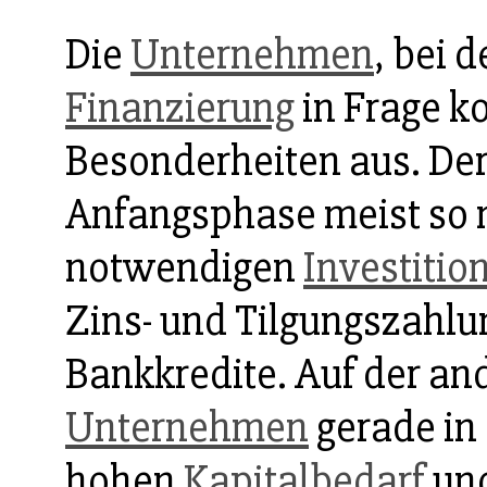
Die
Unternehmen
, bei 
Finanzierung
in Frage k
Besonderheiten aus. De
Anfangsphase meist so ni
notwendigen
Investitio
Zins- und Tilgungszahl
Bankkredite. Auf der an
Unternehmen
gerade in
hohen
Kapitalbedarf
und