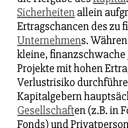
Sicherheiten
allein aufg
Ertragschancen des zu f
Unternehmen
s. Währen
kleine, finanzschwache
Projekte mit hohen Ert
Verlustrisiko durchführe
Kapitalgebern hauptsäc
Gesellschaft
en (z.B. in
Fonds) und Privatpersone