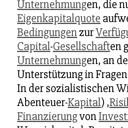
Unternehmung
en, die n
Eigenkapitalquote
aufwe
Bedingungen
zur
Verfüg
Capital
-
Gesellschaft
en 
Unternehmung
en, an de
Unterstützung in Frage
In der sozialistischen Wi
Abenteuer-
Kapital
) ,
Risi
Finanzierung
von
Invest