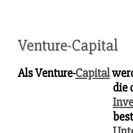
Venture-Capital
Als Venture-
Capital
werd
die 
Inv
bes
Unt