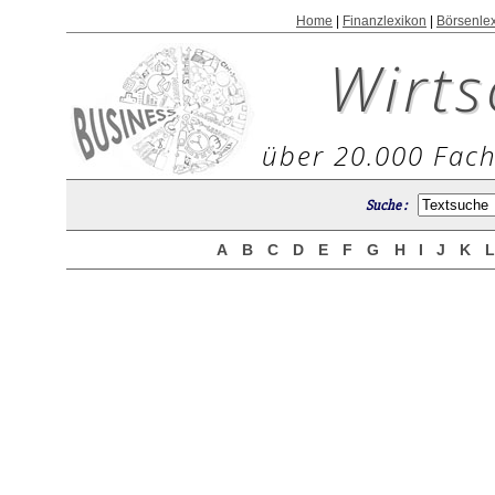
Home
|
Finanzlexikon
|
Börsenle
Wirts
über 20.000 Fach
Suche :
A
B
C
D
E
F
G
H
I
J
K