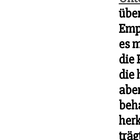
über
Emp
es 
die 
die 
abe
beha
her
träg