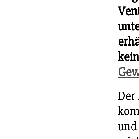
Vent
unt
erhä
kei
Gew
Der 
kom
und 